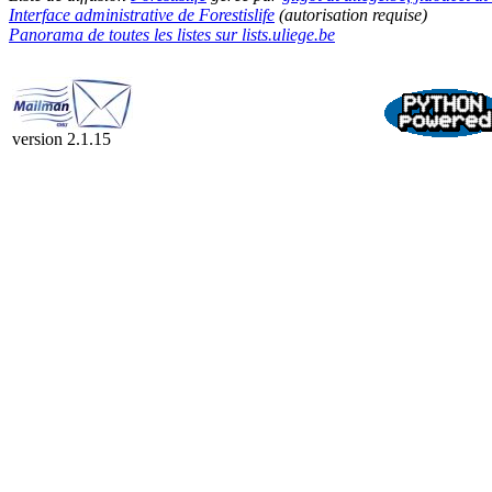
Interface administrative de Forestislife
(autorisation requise)
Panorama de toutes les listes sur lists.uliege.be
version 2.1.15